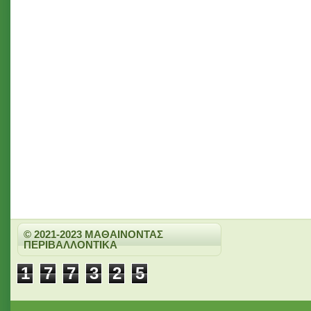
© 2021-2023 ΜΑΘΑΙΝΟΝΤΑΣ
ΠΕΡΙΒΑΛΛΟΝΤΙΚΑ
1
7
7
3
2
5