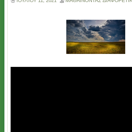
ΙΟΥΛΊΟΥ 11, 2021
ΜΑΘΑΙΝΟΝΤΑΣ ΔΙΑΦΟΡΕΤΙ