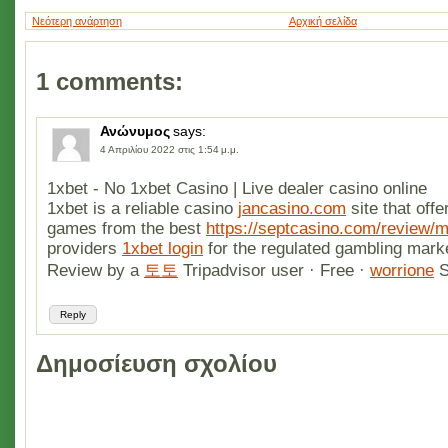
Νεότερη ανάρτηση
Αρχική σελίδα
1 comments:
Ανώνυμος
says:
4 Απριλίου 2022 στις 1:54 μ.μ.
1xbet - No 1xbet Casino | Live dealer casino online
1xbet is a reliable casino
jancasino.com
site that offe
games from the best
https://septcasino.com/review/m
providers
1xbet login
for the regulated gambling marke
‎Review by a
토토
Tripadvisor user · ‎Free ·
worrione
‎
Reply
Δημοσίευση σχολίου