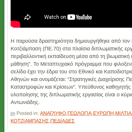
Η παρούσα δραστηριότητα δημιουργήθηκε από τον 
Κοτζιάμπαση (ΠΕ.70) στα πλαίσια διπλωματικής εργα
περιβαλλοντική εκπαίδευση μέσα από τη βιωματική 
μάθηση”. Το Μεταπτυχιακό πρόγραμμα που φιλοξενεί
σελίδα έχει την έδρα του στο Εθνικό και Καποδιστρ
Αθηνών και ονομάζεται: “Στρατηγικές Διαχείρισης Π
Καταστροφών και Κρίσεων”. Υπεύθυνος καθηγητής
υλοποίησης της διπλωματικής εργασίας είναι ο κύρ
Αντωνιάδης.
Posted in:
ΑΝΑΓΛΥΦΟ
,
ΓΕΩΛΟΓΙΑ
,
ΕΥΡΩΠΗ
,
ΜΙΛΤΙ
ΚΟΤΖΙΑΜΠΑΣΗΣ
,
ΠΕΔΙΑΔΕΣ