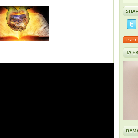
SHA
POPUL
TA Ε
ΘΕΜΑ