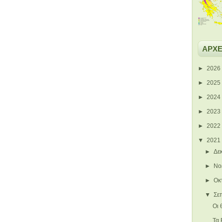
ΑΡΧΕ
►
2026
►
2025
►
2024
►
2023
►
2022
▼
2021
►
Δε
►
Νο
►
Οκ
▼
Σε
Οι 
Τα 