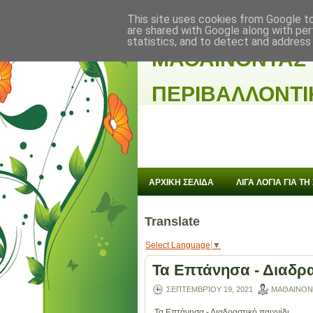
This site uses cookies from Google to 
are shared with Google along with per
statistics, and to detect and address
ΜΑΘΑΙΝΟΝΤΑΣ
ΠΕΡΙΒΑΛΛΟΝΤΙ
ΑΡΧΙΚΗ ΣΕΛΙΔΑ
ΛΙΓΑ ΛΟΓΙΑ ΓΙΑ ΤΗ
Translate
Select Language
▼
Τα Επτάνησα - Διαδρα
ΣΕΠΤΕΜΒΡΊΟΥ 19, 2021
ΜΑΘΑΙΝΟΝ
Τα Επτάνησα - Διαδραστικό παιχνίδι