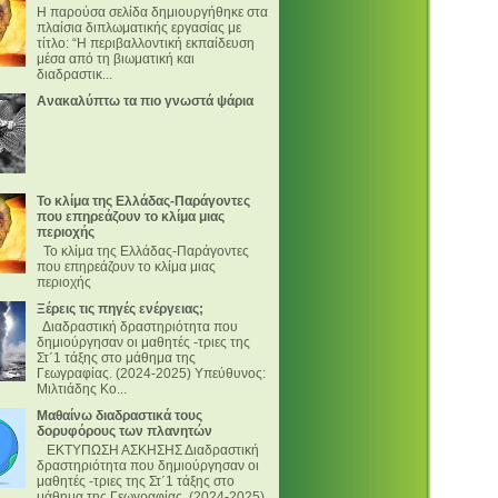
Η παρούσα σελίδα δημιουργήθηκε στα
πλαίσια διπλωματικής εργασίας με
τίτλο: “Η περιβαλλοντική εκπαίδευση
μέσα από τη βιωματική και
διαδραστικ...
Ανακαλύπτω τα πιο γνωστά ψάρια
Το κλίμα της Ελλάδας-Παράγοντες
που επηρεάζουν το κλίμα μιας
περιοχής
Το κλίμα της Ελλάδας-Παράγοντες
που επηρεάζουν το κλίμα μιας
περιοχής
Ξέρεις τις πηγές ενέργειας;
Διαδραστική δραστηριότητα που
δημιούργησαν οι μαθητές -τριες της
Στ΄1 τάξης στο μάθημα της
Γεωγραφίας. (2024-2025) Υπεύθυνος:
Μιλτιάδης Κο...
Μαθαίνω διαδραστικά τους
δορυφόρους των πλανητών
ΕΚΤΥΠΩΣΗ ΑΣΚΗΣΗΣ Διαδραστική
δραστηριότητα που δημιούργησαν οι
μαθητές -τριες της Στ΄1 τάξης στο
μάθημα της Γεωγραφίας. (2024-2025)