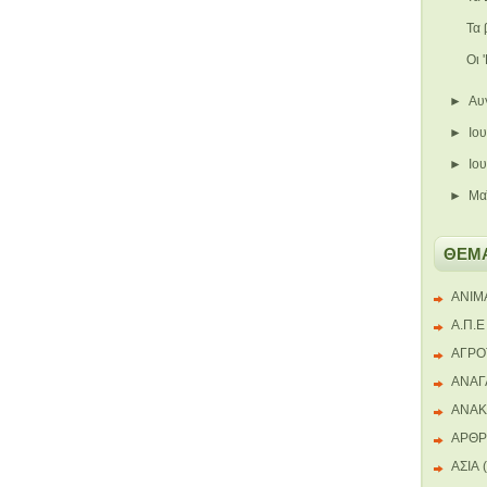
Τα 
Οι 
►
Αυ
►
Ιο
►
Ιο
►
Μα
ΘΕΜ
ANIM
Α.Π.Ε
ΑΓΡΟ
ΑΝΑΓ
ΑΝΑΚ
ΑΡΘ
ΑΣΙΑ