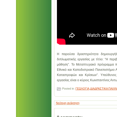
Η παρούσα δραστηριότητα δημιουργήθ
διπλωματικής εργασίας με τίτλο: “Η περ
μάθηση”. Το Μεταπτυχιακό πρόγραμμα που
Εθνικό και Καποδιστριακό Πανεπιστήμιο Α
Καταστροφών και Κρίσεων”. Υπεύθυνος
εργασίας είναι ο κύριος Κωνσταντίνος Αντ
Posted in:
ΓΕΩΛΟΓΙΑ
,
ΔΙΑΔΡΑΣΤΙΚΑ ΠΑΙΧΝ
Νεότερη ανάρτηση