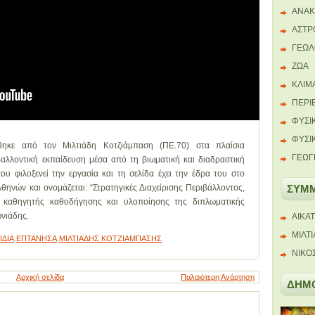
ΑΝΑΚ
ΑΣΤΡ
ΓΕΩΛ
ΖΩΑ
ΚΛΙΜ
ΠΕΡΙ
ΦΥΣΙ
ΦΥΣΙ
ηκε από τον Μιλτιάδη Κοτζιάμπαση (ΠΕ.70) στα πλαίσια
ΓΕΩΓ
ιβαλλοντική εκπαίδευση μέσα από τη βιωματική και διαδραστική
 φιλοξενεί την εργασία και τη σελίδα έχει την έδρα του στο
θηνών και ονομάζεται: “Στρατηγικές Διαχείρισης Περιβάλλοντος,
ΣΥΜ
 καθηγητής καθοδήγησης και υλοποίησης της διπλωματικής
ωνιάδης.
ΑΙΚΑ
ΜΙΛΤ
ΙΔΙΑ
,
ΕΠΤΑΝΗΣΑ
,
ΜΙΛΤΙΑΔΗΣ ΚΟΤΖΙΑΜΠΑΣΗΣ
ΝΙΚΟ
Αρχική σελίδα
Παλαιότερη Ανάρτηση
ΔΗΜΟ